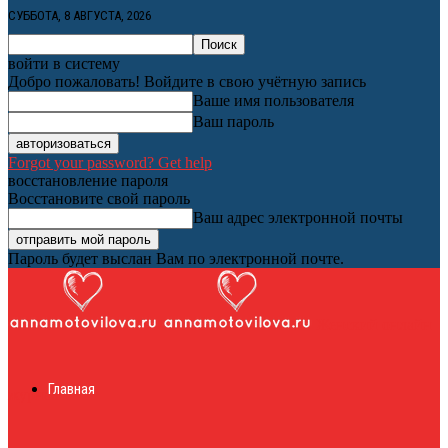
СУББОТА, 8 АВГУСТА, 2026
войти в систему
Добро пожаловать! Войдите в свою учётную запись
Ваше имя пользователя
Ваш пароль
Forgot your password? Get help
восстановление пароля
Восстановите свой пароль
Ваш адрес электронной почты
Пароль будет выслан Вам по электронной почте.
Женский онлайн
Главная
журнал