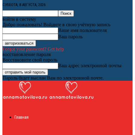
СУББОТА, 8 АВГУСТА, 2026
войти в систему
Добро пожаловать! Войдите в свою учётную запись
Ваше имя пользователя
Ваш пароль
Forgot your password? Get help
восстановление пароля
Восстановите свой пароль
Ваш адрес электронной почты
Пароль будет выслан Вам по электронной почте.
Женский онлайн
Главная
журнал