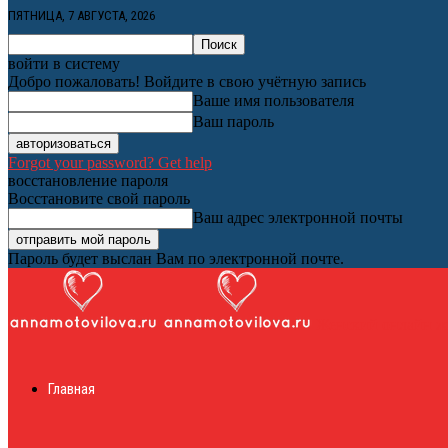
ПЯТНИЦА, 7 АВГУСТА, 2026
войти в систему
Добро пожаловать! Войдите в свою учётную запись
Ваше имя пользователя
Ваш пароль
Forgot your password? Get help
восстановление пароля
Восстановите свой пароль
Ваш адрес электронной почты
Пароль будет выслан Вам по электронной почте.
Женский онлайн ж
Главная