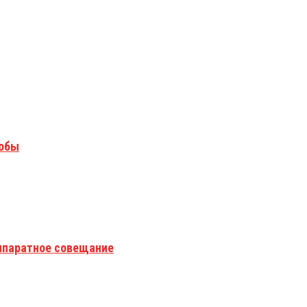
собы
аппаратное совещание