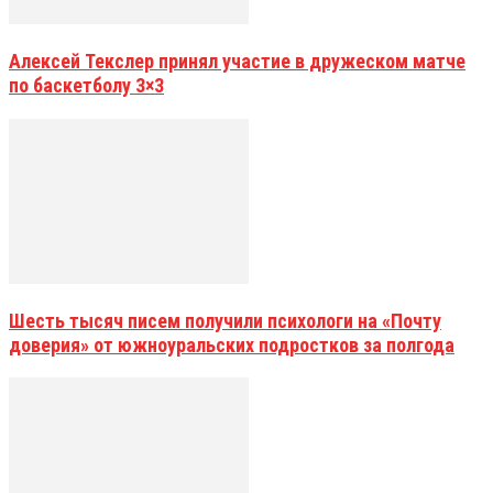
Алексей Текслер принял участие в дружеском матче
по баскетболу 3×3
Шесть тысяч писем получили психологи на «Почту
доверия» от южноуральских подростков за полгода