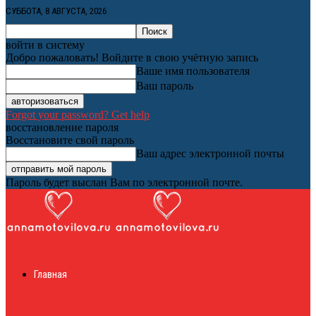
СУББОТА, 8 АВГУСТА, 2026
войти в систему
Добро пожаловать! Войдите в свою учётную запись
Ваше имя пользователя
Ваш пароль
Forgot your password? Get help
восстановление пароля
Восстановите свой пароль
Ваш адрес электронной почты
Пароль будет выслан Вам по электронной почте.
Женский онлайн
Главная
журнал