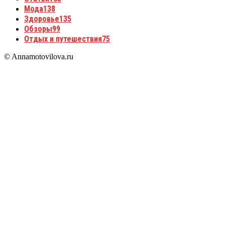
Мода
138
Здоровье
135
Обзоры
99
Отдых и путешествия
75
© Annamotovilova.ru