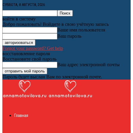
СУББОТА, 8 АВГУСТА, 2026
войти в систему
Добро пожаловать! Войдите в свою учётную запись
Ваше имя пользователя
Ваш пароль
Forgot your password? Get help
восстановление пароля
Восстановите свой пароль
Ваш адрес электронной почты
Пароль будет выслан Вам по электронной почте.
Женский онлайн
Главная
журнал