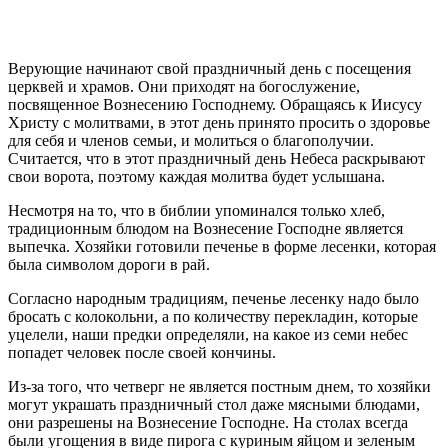
Верующие начинают свой праздничный день с посещения
церквей и храмов. Они приходят на богослужение,
посвященное Вознесению Господнему. Обращаясь к Иисусу
Христу с молитвами, в этот день принято просить о здоровье
для себя и членов семьи, и молиться о благополучии.
Считается, что в этот праздничный день Небеса раскрывают
свои ворота, поэтому каждая молитва будет услышана.
Несмотря на то, что в библии упоминался только хлеб,
традиционным блюдом на Вознесение Господне является
выпечка. Хозяйки готовили печенье в форме лесенки, которая
была символом дороги в рай.
Согласно народным традициям, печенье лесенку надо было
бросать с колокольни, а по количеству перекладин, которые
уцелели, наши предки определяли, на какое из семи небес
попадет человек после своей кончины.
Из-за того, что четверг не является постным днем, то хозяйки
могут украшать праздничный стол даже мясными блюдами,
они разрешены на Вознесение Господне. На столах всегда
были угощения в виде пирога с куриным яйцом и зеленым