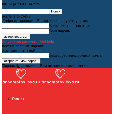
ПЯТНИЦА, 7 АВГУСТА, 2026
войти в систему
Добро пожаловать! Войдите в свою учётную запись
Ваше имя пользователя
Ваш пароль
Forgot your password? Get help
восстановление пароля
Восстановите свой пароль
Ваш адрес электронной почты
Пароль будет выслан Вам по электронной почте.
Женский онлайн
Главная
журнал