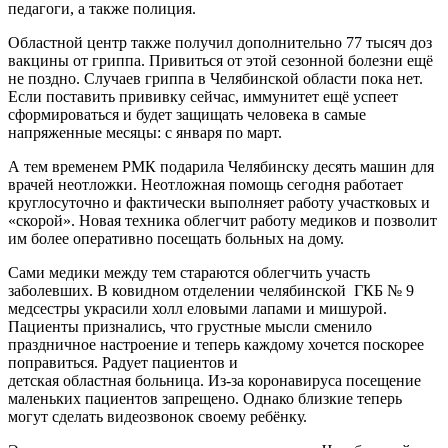
педагоги, а также полиция.
Областной центр также получил дополнительно 77 тысяч доз
вакцины от гриппа. Привиться от этой сезонной болезни ещё
не поздно. Случаев гриппа в Челябинской области пока нет.
Если поставить прививку сейчас, иммунитет ещё успеет
сформироваться и будет защищать человека в самые
напряженные месяцы: с января по март.
А тем временем РМК подарила Челябинску десять машин для
врачей неотложки. Неотложная помощь сегодня работает
круглосуточно и фактически выполняет работу участковых и
«скорой». Новая техника облегчит работу медиков и позволит
им более оперативно посещать больных на дому.
Сами медики между тем стараются облегчить участь
заболевших. В ковидном отделении челябинской ГКБ № 9
медсестры украсили холл еловыми лапами и мишурой.
Пациенты признались, что грустные мысли сменило
праздничное настроение и теперь каждому хочется поскорее
поправиться. Радует пациентов и
детская областная больница. Из-за коронавируса посещение
маленьких пациентов запрещено. Однако близкие теперь
могут сделать видеозвонок своему ребёнку.