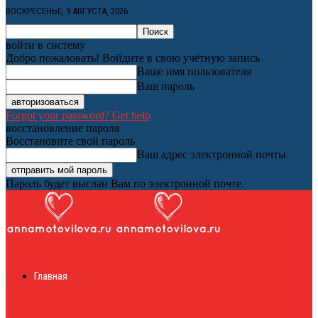
ВОСКРЕСЕНЬЕ, 9 АВГУСТА, 2026
войти в систему
Добро пожаловать! Войдите в свою учётную запись
Ваше имя пользователя
Ваш пароль
Forgot your password? Get help
восстановление пароля
Восстановите свой пароль
Ваш адрес электронной почты
Пароль будет выслан Вам по электронной почте.
Женский онлайн
Главная
журнал