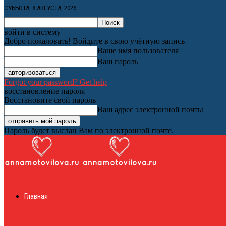
СУББОТА, 8 АВГУСТА, 2026
войти в систему
Добро пожаловать! Войдите в свою учётную запись
Ваше имя пользователя
Ваш пароль
Forgot your password? Get help
восстановление пароля
Восстановите свой пароль
Ваш адрес электронной почты
Пароль будет выслан Вам по электронной почте.
Женский онлайн ж
Главная