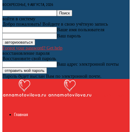
ВОСКРЕСЕНЬЕ, 9 АВГУСТА, 2026
войти в систему
Добро пожаловать! Войдите в свою учётную запись
Ваше имя пользователя
Ваш пароль
Forgot your password? Get help
восстановление пароля
Восстановите свой пароль
Ваш адрес электронной почты
Пароль будет выслан Вам по электронной почте.
Женский онлайн
Главная
журнал