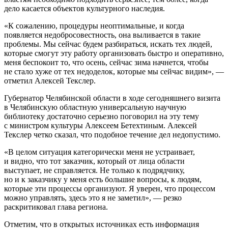
дело касается объектов культурного наследия.
«К сожалению, процедуры неоптимальные, и когда
появляется недобросовестность, она выливается в такие
проблемы. Мы сейчас будем разбираться, искать тех людей,
которые смогут эту работу организовать быстро и оперативно,
меня беспокоит то, что осень, сейчас зима начнется, чтобы
не стало хуже от тех недоделок, которые мы сейчас видим», —
отметил Алексей Текслер.
Губернатор Челябинской области в ходе сегодняшнего визита
в Челябинскую областную универсальную научную
библиотеку достаточно серьезно поговорил на эту тему
с министром культуры Алексеем Бетехтиным. Алексей
Текслер четко сказал, что подобное течение дел недопустимо.
«В целом ситуация категорически меня не устраивает,
и видно, что тот заказчик, который от лица области
выступает, не справляется. Не только к подрядчику,
но и к заказчику у меня есть большие вопросы, к людям,
которые эти процессы организуют. Я уверен, что процессом
можно управлять, здесь это я не заметил», — резко
раскритиковал глава региона.
Отметим, что в открытых источниках есть информация