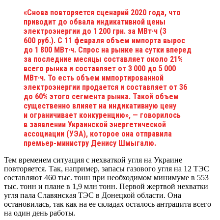
«Снова повторяется сценарий 2020 года, что
приводит до обвала индикативной цены
электроэнергии до 1 200 грн. за МВт·ч (3
600 руб.). С 11 февраля объем импорта вырос
до 1 800 МВт·ч. Спрос на рынке на сутки вперед
за последние месяцы составляет около 21%
всего рынка и составляет от 3 000 до 5 000
МВт·ч. То есть объем импортированной
электроэнергии продается и составляет от 36
до 60% этого сегмента рынка. Такой объем
существенно влияет на индикативную цену
и ограничивает конкуренцию», — говорилось
в заявлении Украинской энергетической
ассоциации (УЭА), которое она отправила
премьер-министру
Денису Шмыгалю
.
Тем временем ситуация с нехваткой угля на Украине
повторяется. Так, например, запасы газового угля на 12 ТЭС
составляют 460 тыс. тонн при необходимом минимуме в 553
тыс. тонн и плане в 1,9 млн тонн. Первой жертвой нехватки
угля пала Славянская ТЭС в Донецкой области. Она
остановилась, так как на ее складах осталось антрацита всего
на один день работы.