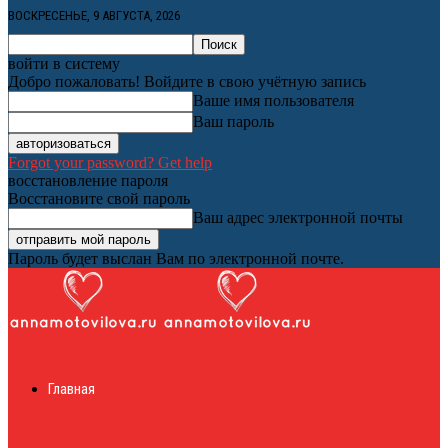
ВОСКРЕСЕНЬЕ, 9 АВГУСТА, 2026
войти в систему
Добро пожаловать! Войдите в свою учётную запись
Ваше имя пользователя
Ваш пароль
Forgot your password? Get help
восстановление пароля
Восстановите свой пароль
Ваш адрес электронной почты
Пароль будет выслан Вам по электронной почте.
Женский онлайн
Главная
журнал