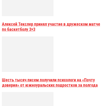
Алексей Текслер принял участие в дружеском матче
по баскетболу 3×3
Шесть тысяч писем получили психологи на «Почту
доверия» от южноуральских подростков за полгода