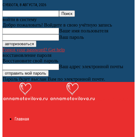
СУББОТА, 8 АВГУСТА, 2026
войти в систему
Добро пожаловать! Войдите в свою учётную запись
Ваше имя пользователя
Ваш пароль
Forgot your password? Get help
восстановление пароля
Восстановите свой пароль
Ваш адрес электронной почты
Пароль будет выслан Вам по электронной почте.
Женский онлайн
Главная
журнал