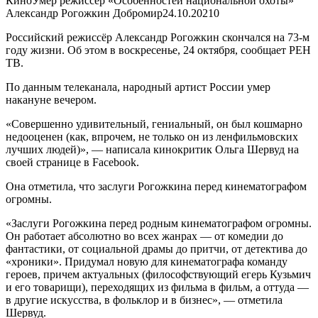
КиноУмер режиссер «Особенностей национальной охоты»
Александр Рогожкин Добромир
24.10.2021
0
Российский режиссёр Александр Рогожкин скончался на 73-м
году жизни. Об этом в воскресенье, 24 октября, сообщает РЕН
ТВ.
По данным телеканала, народный артист России умер
накануне вечером.
«Совершенно удивительный, гениальный, он был кошмарно
недооценен (как, впрочем, не только он из ленфильмовских
лучших людей)», — написала кинокритик Ольга Шервуд на
своей странице в Facebook.
Она отметила, что заслуги Рогожкина перед кинематографом
огромны.
«Заслуги Рогожкина перед родным кинематографом огромны.
Он работает абсолютно во всех жанрах — от комедии до
фантастики, от социальной драмы до притчи, от детектива до
«хроники». Придумал новую для кинематографа команду
героев, причем актуальных (философствующий егерь Кузьмич
и его товарищи), переходящих из фильма в фильм, а оттуда —
в другие искусства, в фольклор и в бизнес», — отметила
Шервуд.