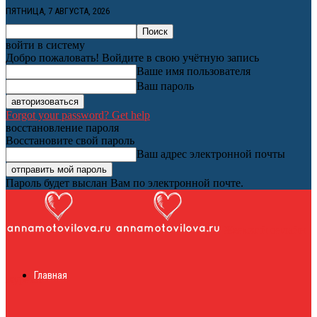
ПЯТНИЦА, 7 АВГУСТА, 2026
войти в систему
Добро пожаловать! Войдите в свою учётную запись
Ваше имя пользователя
Ваш пароль
Forgot your password? Get help
восстановление пароля
Восстановите свой пароль
Ваш адрес электронной почты
Пароль будет выслан Вам по электронной почте.
Женский онлайн
Главная
журнал