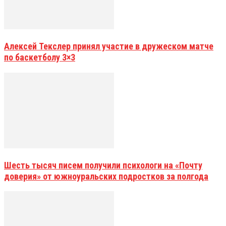
Алексей Текслер принял участие в дружеском матче
по баскетболу 3×3
Шесть тысяч писем получили психологи на «Почту
доверия» от южноуральских подростков за полгода