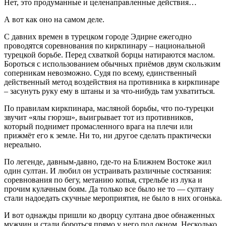
Нет, это продуманные и целенаправленные действия…
А вот как оно на самом деле.
С давних времен в турецком городе Эдирне ежегодно
проводятся соревнования по киркпинару – национальной
турецкой борьбе. Перед схваткой борцы натираются маслом.
Бороться с использованием обычных приёмов двум скользким
соперникам невозможно. Судя по всему, единственный
действенный метод воздействия на противника в киркпинаре
– засунуть руку ему в штаны и за что-нибудь там ухватиться.
По правилам киркпинара, масляной борьбы, что по-турецки
звучит «ялы гюрэш», выигрывает тот из противников,
который поднимет промасленного врага на плечи или
прижмёт его к земле. Ни то, ни другое сделать практически
нереально.
По легенде, давным-давно, где-то на Ближнем Востоке жил
один султан. И любил он устраивать различные состязания:
соревнования по бегу, метанию копья, стрельбе из лука и
прочим кулачным боям. Да только все было не то — султану
стали надоедать скучные мероприятия, не было в них огонька.
И вот однажды пришли ко дворцу султана двое обнаженных
мужчин и стали бороться прямо у него под окном. Несколько