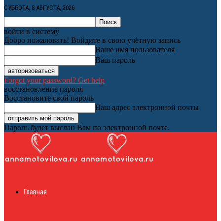
СУББОТА, 8 АВГУСТА, 2026
войти в систему
Добро пожаловать! Войдите в свою учётную запись
Ваше имя пользователя
Ваш пароль
Forgot your password? Get help
восстановление пароля
Восстановите свой пароль
Ваш адрес электронной почты
Пароль будет выслан Вам по электронной почте.
Женский онлайн
Главная
журнал