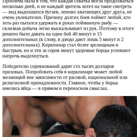
Проблема была в том, что каждая схватка могла продолжаться
несколько дней, и не каждый зритель хотел на такое смотреть
— вид выдохшихся бугаев, лениво хватающих друг друга, не
очень увлекателен. Причину долгих боев поймет любой, кто
хоть раз пытался удержать в руках пойманную рыбу —
склизкая добыча легко выскальзывает из рук. Поэтому в итоге
решено было давать на один бой 40 минут и 15
дополнительных (к слову, в дзюдо дают лишь 5 минут и 2
дополнительных). Киркпинар стал более зрелищным и
быстрым, но и эти за сорок минут здоровые борцы успевают
напрочь выдохнуться.
Победителю соревнований дарят сто тысяч долларов
призовых. Попробовать себя в киркпинаре может любой
желающий вне зависимости от расовой, национальной или
религиозной принадлежности. Главное, чтобы у борца
имелись яйца — в прямом и переносном смыслах.