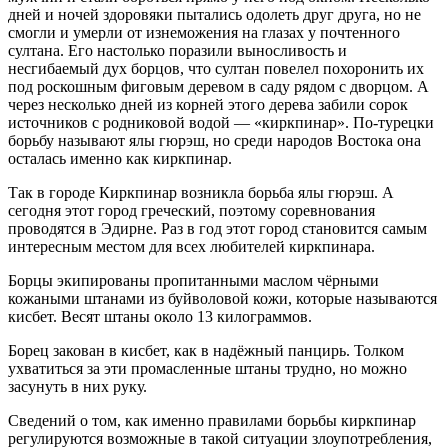
дней и ночей здоровяки пытались одолеть друг друга, но не
смогли и умерли от изнеможения на глазах у почтенного
султана. Его настолько поразили выносливость и
несгибаемый дух борцов, что султан повелел похоронить их
под роскошным фиговым деревом в саду рядом с дворцом. А
через несколько дней из корней этого дерева забили сорок
источников с родниковой водой — «киркпинар». По-турецки
борьбу называют ялы гюрэш, но среди народов Востока она
осталась именно как киркпинар.
Так в городе Киркпинар возникла борьба ялы гюрэш. А
сегодня этот город греческий, поэтому соревнования
проводятся в Эдирне. Раз в год этот город становится самым
интересным местом для всех любителей киркпинара.
Борцы экипированы пропитанными маслом чёрными
кожаными штанами из буйволовой кожи, которые называются
кисбет. Весят штаны около 13 килограммов.
Борец закован в кисбет, как в надёжный панцирь. Толком
ухватиться за эти промасленные штаны трудно, но можно
засунуть в них руку.
Сведений о том, как именно правилами борьбы киркпинар
регулируются возможные в такой ситуации злоупотребления,