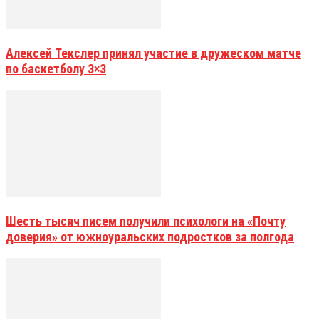
Алексей Текслер принял участие в дружеском матче
по баскетболу 3×3
Шесть тысяч писем получили психологи на «Почту
доверия» от южноуральских подростков за полгода