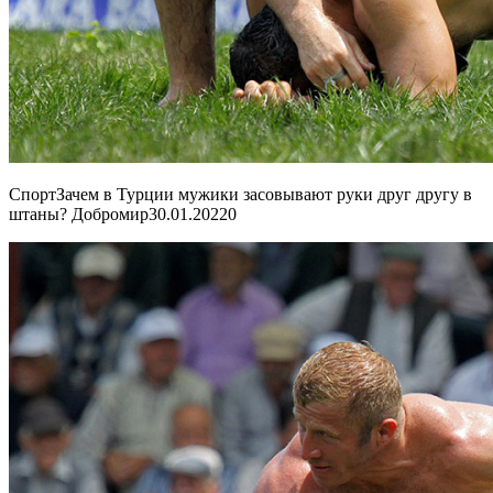
СпортЗачем в Турции мужики засовывают руки друг другу в
штаны? Добромир
30.01.2022
0