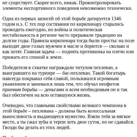
не существует. Скорее всего, никак. Проконтролировать
элементы неспортивного поведения невозможно технически.
Одна из первых записей об этой борьбе датируется 1346
годом н.э. С тех пор состязания по киркпинару старались
проводить ежегодно, но войны и политическая
нестабильность в регионе часто прерывали традицию на
долгие годы. Правила киркпинара тогда были просты: на поле
выходят двое голых мужчин в масле и борются — сколько и
как хотят. Главная задача — поднять противника на плечи или
прижать его спиной к земле.
Победителя в схватке награждали титулом пехлеван, а
выигравшего на турнире — бас-пехлеван. Такой богатырь
навсегда покрывал себя славой, пользовался огромным
уважением и занимался лишь тем, что обучал неофитов
приемам борьбы — деньгами и всем необходимым он и так
был обеспечен на всю оставшуюся жизнь.
Очевидно, что главными свойствами великого чемпиона в
этой борьбе – пехлевана – должны быть колоссальная
выносливость и выдающееся мужество. Взяли тебя за мягкое
место, а ты сжал зубы и терпи хоть двое суток, но не сдавайся.
Гвозди бы делать из этих людей.