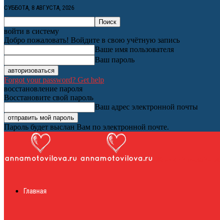
СУББОТА, 8 АВГУСТА, 2026
войти в систему
Добро пожаловать! Войдите в свою учётную запись
Ваше имя пользователя
Ваш пароль
Forgot your password? Get help
восстановление пароля
Восстановите свой пароль
Ваш адрес электронной почты
Пароль будет выслан Вам по электронной почте.
Женский онлайн ж
Главная