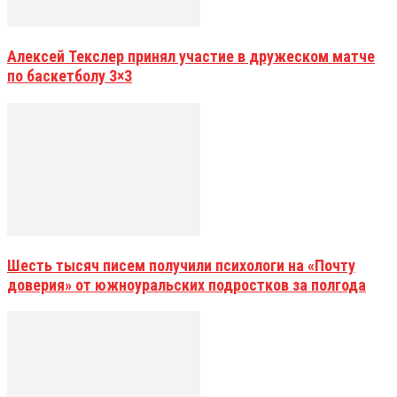
Алексей Текслер принял участие в дружеском матче
по баскетболу 3×3
Шесть тысяч писем получили психологи на «Почту
доверия» от южноуральских подростков за полгода