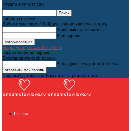
СУББОТА, 8 АВГУСТА, 2026
войти в систему
Добро пожаловать! Войдите в свою учётную запись
Ваше имя пользователя
Ваш пароль
Forgot your password? Get help
восстановление пароля
Восстановите свой пароль
Ваш адрес электронной почты
Пароль будет выслан Вам по электронной почте.
Женский онлайн
Главная
журнал