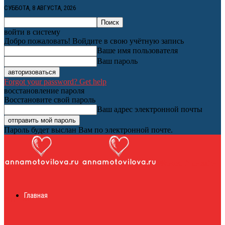
СУББОТА, 8 АВГУСТА, 2026
войти в систему
Добро пожаловать! Войдите в свою учётную запись
Ваше имя пользователя
Ваш пароль
Forgot your password? Get help
восстановление пароля
Восстановите свой пароль
Ваш адрес электронной почты
Пароль будет выслан Вам по электронной почте.
Женский онлайн
Главная
журнал