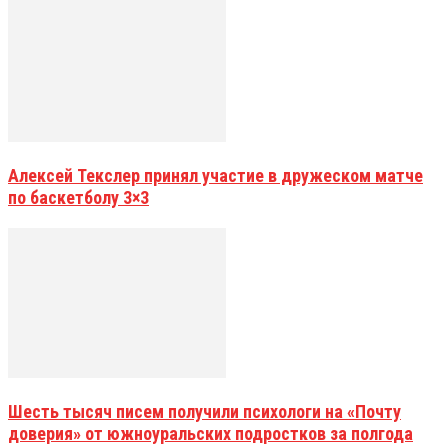
Алексей Текслер принял участие в дружеском матче
по баскетболу 3×3
Шесть тысяч писем получили психологи на «Почту
доверия» от южноуральских подростков за полгода