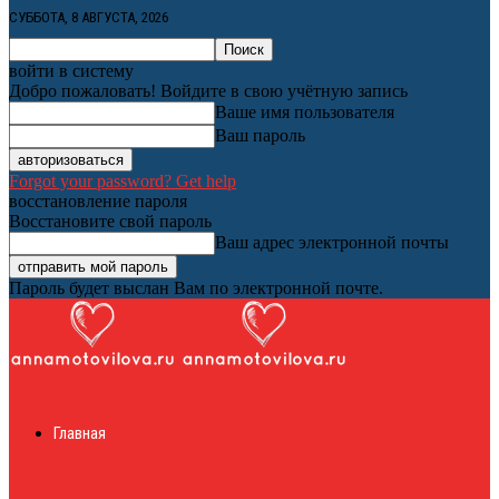
СУББОТА, 8 АВГУСТА, 2026
войти в систему
Добро пожаловать! Войдите в свою учётную запись
Ваше имя пользователя
Ваш пароль
Forgot your password? Get help
восстановление пароля
Восстановите свой пароль
Ваш адрес электронной почты
Пароль будет выслан Вам по электронной почте.
Женский онлайн
Главная
журнал