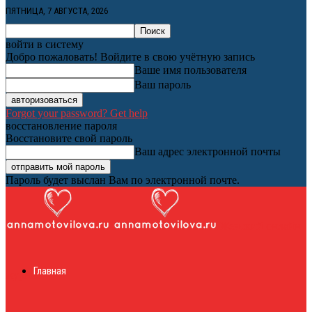
ПЯТНИЦА, 7 АВГУСТА, 2026
войти в систему
Добро пожаловать! Войдите в свою учётную запись
Ваше имя пользователя
Ваш пароль
Forgot your password? Get help
восстановление пароля
Восстановите свой пароль
Ваш адрес электронной почты
Пароль будет выслан Вам по электронной почте.
Женский онлайн
Главная
журнал