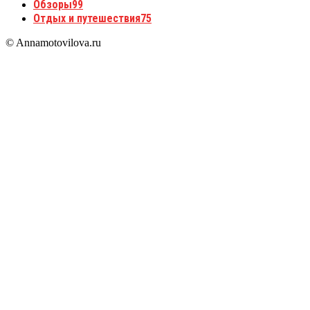
Обзоры
99
Отдых и путешествия
75
© Annamotovilova.ru