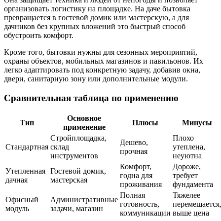
организовать логистику на площадке. На даче бытовка
превращается в гостевой домик или мастерскую, а для
дачников без крупных вложений это быстрый способ
обустроить комфорт.
Кроме того, бытовки нужны для сезонных мероприятий,
охраны объектов, мобильных магазинов и павильонов. Их
легко адаптировать под конкретную задачу, добавив окна,
двери, санитарную зону или дополнительные модули.
Сравнительная таблица по применению
Основное
Тип
Плюсы
Минусы
применение
Стройплощадка,
Плохо
Дешево,
Стандартная
склад
утеплена,
прочная
инструментов
неуютна
Комфорт,
Дороже,
Утепленная
Гостевой домик,
годна для
требует
дачная
мастерская
проживания
фундамента
Полная
Тяжелее
Офисный
Административные
готовность,
перемещается
модуль
задачи, магазин
коммуникации
выше цена