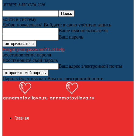
ЧЕТВЕРГ, 6 АВГУСТА, 2026
войти в систему
Добро пожаловать! Войдите в свою учётную запись
Ваше имя пользователя
Ваш пароль
Forgot your password? Get help
восстановление пароля
Восстановите свой пароль
Ваш адрес электронной почты
Пароль будет выслан Вам по электронной почте.
Женский онлайн
Главная
журнал