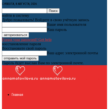
СУББОТА, 8 АВГУСТА, 2026
войти в систему
Добро пожаловать! Войдите в свою учётную запись
Ваше имя пользователя
Ваш пароль
Forgot your password? Get help
восстановление пароля
Восстановите свой пароль
Ваш адрес электронной почты
Пароль будет выслан Вам по электронной почте.
Женский онлайн
Главная
журнал