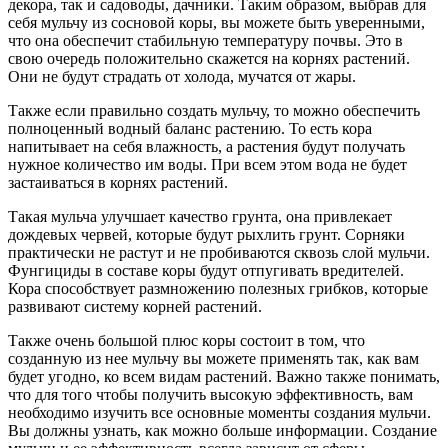
декора, так и садоводы, дачники. Таким образом, выбрав для
себя мульчу из сосновой коры, вы можете быть уверенными,
что она обеспечит стабильную температуру почвы. Это в
свою очередь положительно скажется на корнях растений.
Они не будут страдать от холода, мучатся от жары.
Также если правильно создать мульчу, то можно обеспечить
полноценный водный баланс растению. То есть кора
напитывает на себя влажность, а растения будут получать
нужное количество им воды. При всем этом вода не будет
застаиваться в корнях растений.
Такая мульча улучшает качество грунта, она привлекает
дождевых червей, которые будут рыхлить грунт. Сорняки
практически не растут и не пробиваются сквозь слой мульчи.
Фунгициды в составе коры будут отпугивать вредителей.
Кора способствует размножению полезных грибков, которые
развивают систему корней растений.
Также очень большой плюс коры состоит в том, что
созданную из нее мульчу вы можете применять так, как вам
будет угодно, ко всем видам растений. Важно также понимать,
что для того чтобы получить высокую эффективность, вам
необходимо изучить все основные моменты создания мульчи.
Вы должны узнать, как можно больше информации. Создание