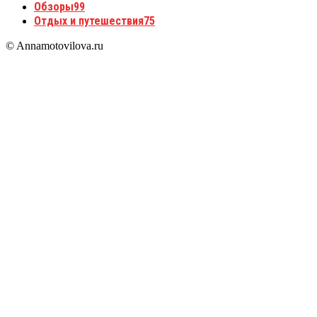
Обзоры
99
Отдых и путешествия
75
© Annamotovilova.ru