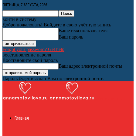
ПЯТНИЦА, 7 АВГУСТА, 2026
войти в систему
Добро пожаловать! Войдите в свою учётную запись
Ваше имя пользователя
Ваш пароль
Forgot your password? Get help
восстановление пароля
Восстановите свой пароль
Ваш адрес электронной почты
Пароль будет выслан Вам по электронной почте.
Женский онлайн
Главная
журнал