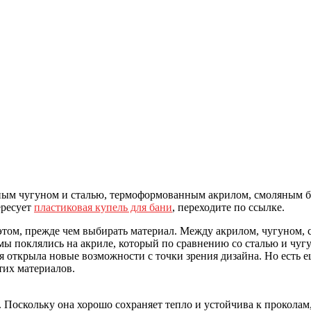
м чугуном и сталью, термоформованным акрилом, смоляным бет
ересует
пластиковая купель для бани
, переходите по ссылке.
б этом, прежде чем выбирать материал. Между акрилом, чугуном
ра мы поклялись на акриле, который по сравнению со сталью и чу
я открыла новые возможности с точки зрения дизайна. Но есть ещ
тих материалов.
. Поскольку она хорошо сохраняет тепло и устойчива к проколам