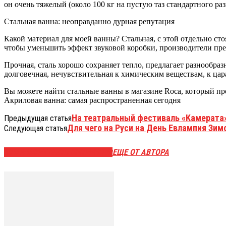
он очень тяжелый (около 100 кг на пустую таз стандартного раз
Стальная ванна: неоправданно дурная репутация
Какой материал для моей ванны? Стальная, с этой отдельно сто
чтобы уменьшить эффект звуковой коробки, производители пре
Прочная, сталь хорошо сохраняет тепло, предлагает разнообра
долговечная, нечувствительная к химическим веществам, к цара
Вы можете найти стальные ванны в магазине Roca, который пре
Акриловая ванна: самая распространенная сегодня
На театральный фестиваль «Камерата»
Предыдущая статья
Для чего на Руси на День Евлампия Зим
Следующая статья
ЭТО МОЖЕТ БЫТЬ ИНТЕРЕСНО
ЕЩЕ ОТ АВТОРА