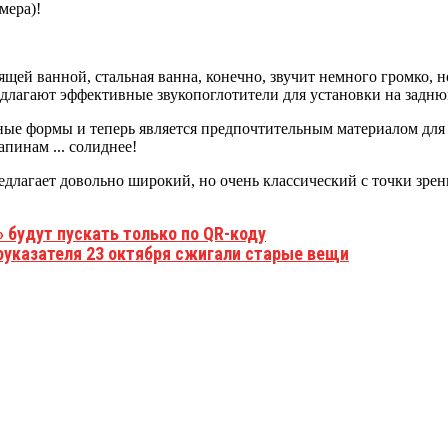
мера)!
ящей ванной, стальная ванна, конечно, звучит немного громко, н
длагают эффективные звукопоглотители для установки на заднюю
зные формы и теперь является предпочтительным материалом для в
пинам ... солиднее!
длагает довольно широкий, но очень классический с точки зрен
 будут пускать только по QR-коду
оуказателя 23 октября сжигали старые вещи