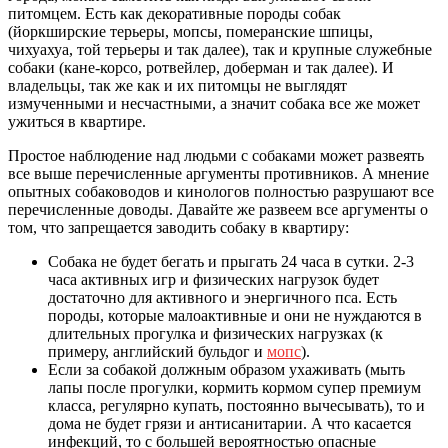
питомцем. Есть как декоративные породы собак
(йоркширские терьеры, мопсы, померанские шпицы,
чихуахуа, той терьеры и так далее), так и крупные служебные
собаки (кане-корсо, ротвейлер, доберман и так далее). И
владельцы, так же как и их питомцы не выглядят
измученными и несчастными, а значит собака все же может
ужиться в квартире.
Простое наблюдение над людьми с собаками может развеять
все выше перечисленные аргументы противников. А мнение
опытных собаководов и кинологов полностью разрушают все
перечисленные доводы. Давайте же развеем все аргументы о
том, что запрещается заводить собаку в квартиру:
Собака не будет бегать и прыгать 24 часа в сутки. 2-3
часа активных игр и физических нагрузок будет
достаточно для активного и энергичного пса. Есть
породы, которые малоактивные и они не нуждаются в
длительных прогулка и физических нагрузках (к
примеру, английский бульдог и
мопс
).
Если за собакой должным образом ухаживать (мыть
лапы после прогулки, кормить кормом супер премиум
класса, регулярно купать, постоянно вычесывать), то и
дома не будет грязи и антисанитарии. А что касается
инфекций, то с большей вероятностью опасные