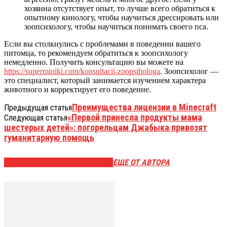
хозяина отсутствует опыт, то лучше всего обратиться к
опытному кинологу, чтобы научиться дрессировать или
зоопсихологу, чтобы научиться понимать своего пса.
Если вы столкнулись с проблемами в поведении вашего
питомца, то рекомендуем обратиться к зоопсихологу
немедленно. Получить консультацию вы можете на
https://superminiki.com/konsultacii-zoopsihologa
. Зоопсихолог —
это специалист, который занимается изучением характера
животного и корректирует его поведение.
Преимущества лицензии в Minecraft
Предыдущая статья
«Первой принесла продукты мама
Следующая статья
шестерых детей»: погорельцам Джабыка привозят
гуманитарную помощь
ЭТО МОЖЕТ БЫТЬ ИНТЕРЕСНО
ЕЩЕ ОТ АВТОРА