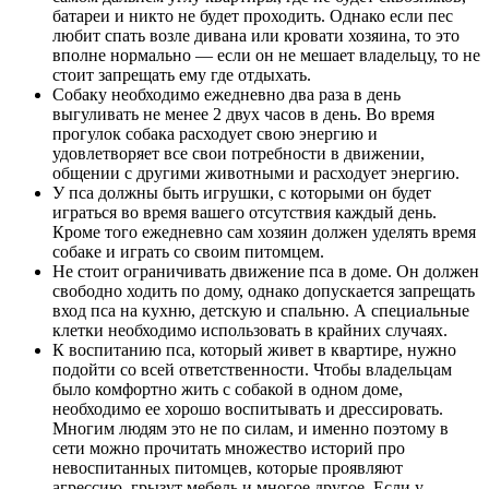
батареи и никто не будет проходить. Однако если пес
любит спать возле дивана или кровати хозяина, то это
вполне нормально — если он не мешает владельцу, то не
стоит запрещать ему где отдыхать.
Собаку необходимо ежедневно два раза в день
выгуливать не менее 2 двух часов в день. Во время
прогулок собака расходует свою энергию и
удовлетворяет все свои потребности в движении,
общении с другими животными и расходует энергию.
У пса должны быть игрушки, с которыми он будет
играться во время вашего отсутствия каждый день.
Кроме того ежедневно сам хозяин должен уделять время
собаке и играть со своим питомцем.
Не стоит ограничивать движение пса в доме. Он должен
свободно ходить по дому, однако допускается запрещать
вход пса на кухню, детскую и спальню. А специальные
клетки необходимо использовать в крайних случаях.
К воспитанию пса, который живет в квартире, нужно
подойти со всей ответственности. Чтобы владельцам
было комфортно жить с собакой в одном доме,
необходимо ее хорошо воспитывать и дрессировать.
Многим людям это не по силам, и именно поэтому в
сети можно прочитать множество историй про
невоспитанных питомцев, которые проявляют
агрессию, грызут мебель и многое другое. Если у