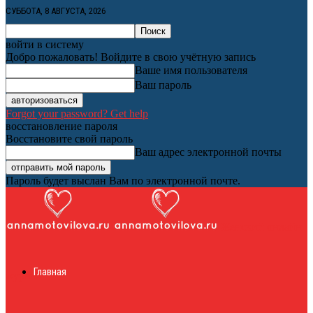
СУББОТА, 8 АВГУСТА, 2026
войти в систему
Добро пожаловать! Войдите в свою учётную запись
Ваше имя пользователя
Ваш пароль
Forgot your password? Get help
восстановление пароля
Восстановите свой пароль
Ваш адрес электронной почты
Пароль будет выслан Вам по электронной почте.
Женский онлайн
Главная
журнал