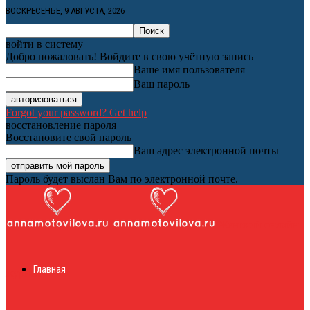
ВОСКРЕСЕНЬЕ, 9 АВГУСТА, 2026
войти в систему
Добро пожаловать! Войдите в свою учётную запись
Ваше имя пользователя
Ваш пароль
Forgot your password? Get help
восстановление пароля
Восстановите свой пароль
Ваш адрес электронной почты
Пароль будет выслан Вам по электронной почте.
Женский онлайн
Главная
журнал