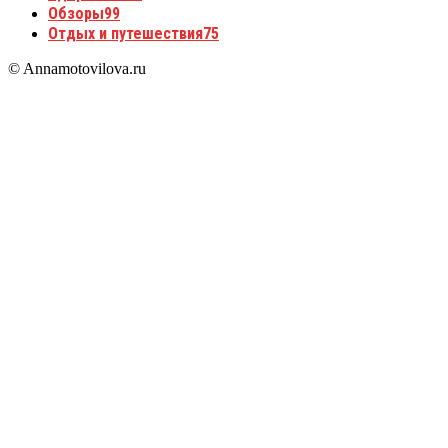
Обзоры
99
Отдых и путешествия
75
© Annamotovilova.ru