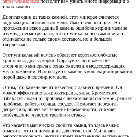
https://wikistone.ru
позволит вам узнать много информации о
таких камнях.
Диоптаз один из таких камней, этот минерал считается
водным циклосиликатом меди. Имеет зеленый цвет. На
протяжении веков данный камень ошибочно принимали за
изумруд, несмотря на то, что от уникального самоцвета от
отличается не только своим составом, но и большой
твердостью.
Этот уникальный камень образуют короткостолбчатые
кристаллы, друзы, корки. Образуется он в качестве
вторичного минерала в зонах окисления медесодержащих
месторождений. Используется камень в коллекционировании,
порой даже в ювелирном деле.
О том, что камень лечит известно с давнего времени. Он
может эффективно заживлять раны, язвы. Кроме этого,
избавляет людей от проблем с дыхательной системой, решает
проблемы работы сердца, сосудов. Помогает пережить
депрессию, облегчает течение беременности, снижает
возбуждение, чувство тревоги и страха.
Что касается магических свойств камня, то здесь важно
отметить, что он помощник для студентов. Усиливает
работоспособность, активизирует умственную деятельность.