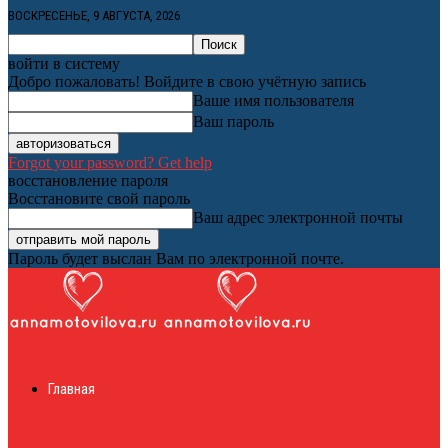
ВОСКРЕСЕНЬЕ, 9 АВГУСТА, 2026
войти в систему
Добро пожаловать! Войдите в свою учётную запись
Ваше имя пользователя
Ваш пароль
Forgot your password? Get help
восстановление пароля
Восстановите свой пароль
Ваш адрес электронной почты
Пароль будет выслан Вам по электронной почте.
Женский онлайн
Главная
журнал