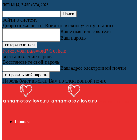
ПЯТНИЦА, 7 АВГУСТА, 2026
войти в систему
Добро пожаловать! Войдите в свою учётную запись
Ваше имя пользователя
Ваш пароль
Forgot your password? Get help
восстановление пароля
Восстановите свой пароль
Ваш адрес электронной почты
Пароль будет выслан Вам по электронной почте.
Женский онлайн
Главная
журнал