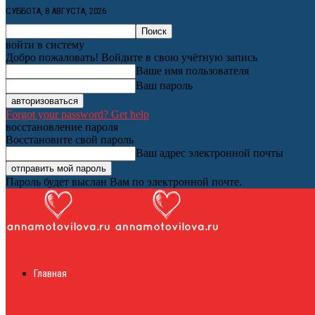
СУББОТА, 8 АВГУСТА, 2026
войти в систему
Добро пожаловать! Войдите в свою учётную запись
Ваше имя пользователя
Ваш пароль
Forgot your password? Get help
восстановление пароля
Восстановите свой пароль
Ваш адрес электронной почты
Пароль будет выслан Вам по электронной почте.
Женский онлайн ж
Главная