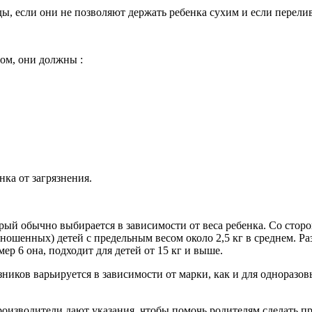
ы, если они не позволяют держать ребенка сухим и если перели
ом, они должны :
ка от загрязнения.
рый обычно выбирается в зависимости от веса ребенка. Со стор
ношенных) детей с предельным весом около 2,5 кг в среднем. Раз
мер 6 она, подходит для детей от 15 кг и выше.
ников варьируется в зависимости от марки, как и для одноразов
оизводители дают указания, чтобы помочь родителям сделать пр