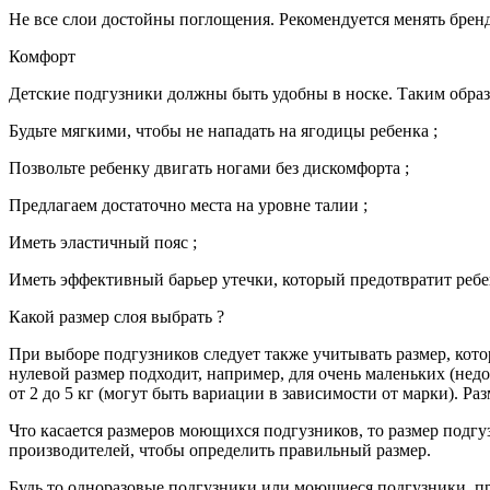
Не все слои достойны поглощения. Рекомендуется менять бренд
Комфорт
Детские подгузники должны быть удобны в носке. Таким образ
Будьте мягкими, чтобы не нападать на ягодицы ребенка ;
Позвольте ребенку двигать ногами без дискомфорта ;
Предлагаем достаточно места на уровне талии ;
Иметь эластичный пояс ;
Иметь эффективный барьер утечки, который предотвратит ребен
Какой размер слоя выбрать ?
При выборе подгузников следует также учитывать размер, кото
нулевой размер подходит, например, для очень маленьких (недо
от 2 до 5 кг (могут быть вариации в зависимости от марки). Раз
Что касается размеров моющихся подгузников, то размер подгуз
производителей, чтобы определить правильный размер.
Будь то одноразовые подгузники или моющиеся подгузники, пр