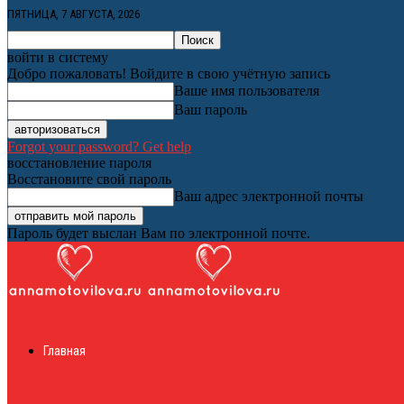
ПЯТНИЦА, 7 АВГУСТА, 2026
войти в систему
Добро пожаловать! Войдите в свою учётную запись
Ваше имя пользователя
Ваш пароль
Forgot your password? Get help
восстановление пароля
Восстановите свой пароль
Ваш адрес электронной почты
Пароль будет выслан Вам по электронной почте.
Женский онлайн ж
Главная