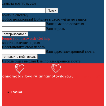
СУББОТА, 8 АВГУСТА, 2026
войти в систему
Добро пожаловать! Войдите в свою учётную запись
Ваше имя пользователя
Ваш пароль
Forgot your password? Get help
восстановление пароля
Восстановите свой пароль
Ваш адрес электронной почты
Пароль будет выслан Вам по электронной почте.
Женский онлайн
Главная
журнал