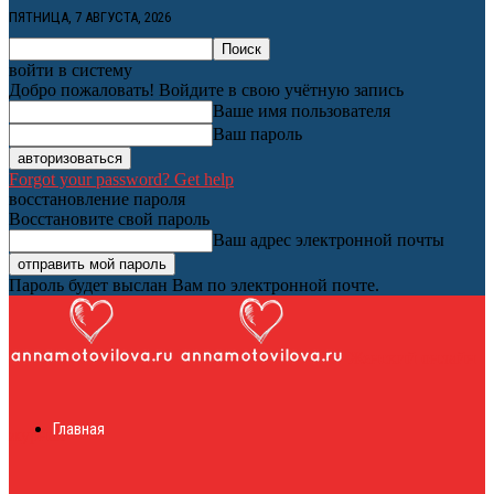
ПЯТНИЦА, 7 АВГУСТА, 2026
войти в систему
Добро пожаловать! Войдите в свою учётную запись
Ваше имя пользователя
Ваш пароль
Forgot your password? Get help
восстановление пароля
Восстановите свой пароль
Ваш адрес электронной почты
Пароль будет выслан Вам по электронной почте.
Женский онлайн
Главная
журнал