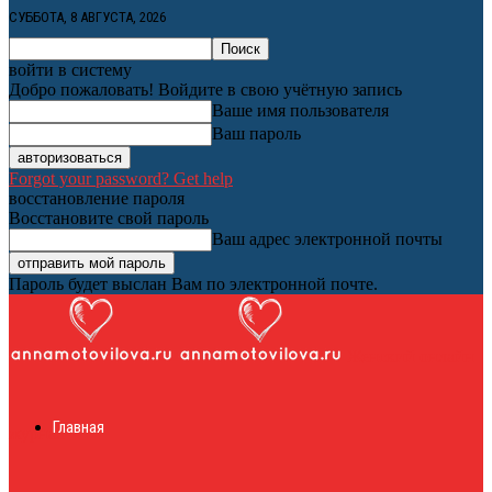
СУББОТА, 8 АВГУСТА, 2026
войти в систему
Добро пожаловать! Войдите в свою учётную запись
Ваше имя пользователя
Ваш пароль
Forgot your password? Get help
восстановление пароля
Восстановите свой пароль
Ваш адрес электронной почты
Пароль будет выслан Вам по электронной почте.
Женский онлайн
Главная
журнал