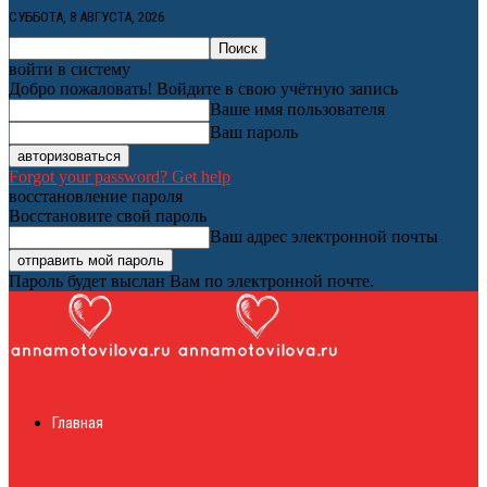
СУББОТА, 8 АВГУСТА, 2026
войти в систему
Добро пожаловать! Войдите в свою учётную запись
Ваше имя пользователя
Ваш пароль
Forgot your password? Get help
восстановление пароля
Восстановите свой пароль
Ваш адрес электронной почты
Пароль будет выслан Вам по электронной почте.
Женский онлайн
Главная
журнал