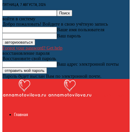
ПЯТНИЦА, 7 АВГУСТА, 2026
войти в систему
Добро пожаловать! Войдите в свою учётную запись
Ваше имя пользователя
Ваш пароль
Forgot your password? Get help
восстановление пароля
Восстановите свой пароль
Ваш адрес электронной почты
Пароль будет выслан Вам по электронной почте.
Женский онлайн
Главная
журнал