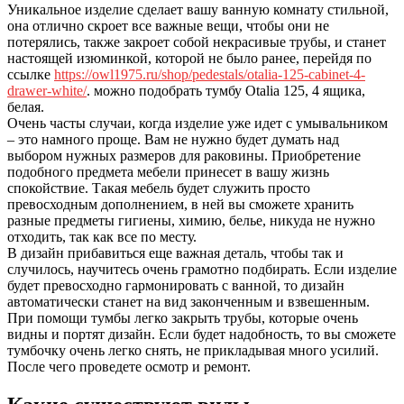
Уникальное изделие сделает вашу ванную комнату стильной,
она отлично скроет все важные вещи, чтобы они не
потерялись, также закроет собой некрасивые трубы, и станет
настоящей изюминкой, которой не было ранее, перейдя по
ссылке
https://owl1975.ru/shop/pedestals/otalia-125-cabinet-4-
drawer-white/
. можно подобрать тумбу Otalia 125, 4 ящика,
белая.
Очень часты случаи, когда изделие уже идет с умывальником
– это намного проще. Вам не нужно будет думать над
выбором нужных размеров для раковины. Приобретение
подобного предмета мебели принесет в вашу жизнь
спокойствие. Такая мебель будет служить просто
превосходным дополнением, в ней вы сможете хранить
разные предметы гигиены, химию, белье, никуда не нужно
отходить, так как все по месту.
В дизайн прибавиться еще важная деталь, чтобы так и
случилось, научитесь очень грамотно подбирать. Если изделие
будет превосходно гармонировать с ванной, то дизайн
автоматически станет на вид законченным и взвешенным.
При помощи тумбы легко закрыть трубы, которые очень
видны и портят дизайн. Если будет надобность, то вы сможете
тумбочку очень легко снять, не прикладывая много усилий.
После чего проведете осмотр и ремонт.