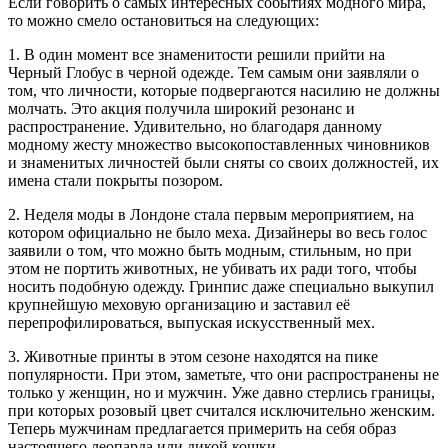
Если говорить о самых интересных событиях модного мира,
то можно смело остановиться на следующих:
1. В один момент все знаменитости решили прийти на
Черный Глобус в черной одежде. Тем самым они заявляли о
том, что личности, которые подвергаются насилию не должны
молчать. Это акция получила широкий резонанс и
распространение. Удивительно, но благодаря данному
модному жесту множество высокопоставленных чиновников
и знаменитых личностей были сняты со своих должностей, их
имена стали покрыты позором.
2. Неделя моды в Лондоне стала первым мероприятием, на
котором официально не было меха. Дизайнеры во весь голос
заявили о том, что можно быть модным, стильным, но при
этом не портить животных, не убивать их ради того, чтобы
носить подобную одежду. Гринпис даже специально выкупил
крупнейшую меховую организацию и заставил её
перепрофилироваться, выпуская искусственный мех.
3. Животные принты в этом сезоне находятся на пике
популярности. При этом, заметьте, что они распространены не
только у женщин, но и мужчин. Уже давно стерлись границы,
при которых розовый цвет считался исключительно женским.
Теперь мужчинам предлагается примерить на себя образ
настоящего леопарда или дикой кошки.