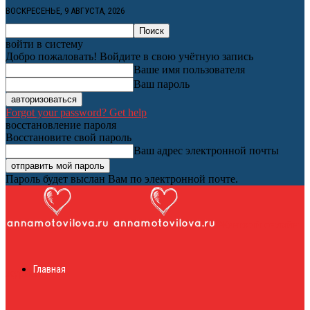
ВОСКРЕСЕНЬЕ, 9 АВГУСТА, 2026
войти в систему
Добро пожаловать! Войдите в свою учётную запись
Ваше имя пользователя
Ваш пароль
Forgot your password? Get help
восстановление пароля
Восстановите свой пароль
Ваш адрес электронной почты
Пароль будет выслан Вам по электронной почте.
Женский онлайн
Главная
журнал