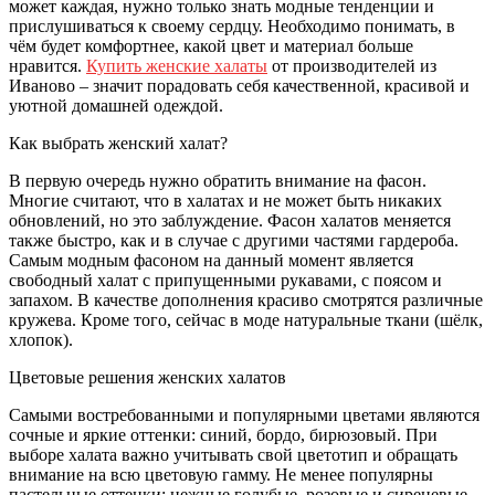
может каждая, нужно только знать модные тенденции и
прислушиваться к своему сердцу. Необходимо понимать, в
чём будет комфортнее, какой цвет и материал больше
нравится.
Купить женские халаты
от производителей из
Иваново – значит порадовать себя качественной, красивой и
уютной домашней одеждой.
Как выбрать женский халат?
В первую очередь нужно обратить внимание на фасон.
Многие считают, что в халатах и не может быть никаких
обновлений, но это заблуждение. Фасон халатов меняется
также быстро, как и в случае с другими частями гардероба.
Самым модным фасоном на данный момент является
свободный халат с припущенными рукавами, с поясом и
запахом. В качестве дополнения красиво смотрятся различные
кружева. Кроме того, сейчас в моде натуральные ткани (шёлк,
хлопок).
Цветовые решения женских халатов
Самыми востребованными и популярными цветами являются
сочные и яркие оттенки: синий, бордо, бирюзовый. При
выборе халата важно учитывать свой цветотип и обращать
внимание на всю цветовую гамму. Не менее популярны
пастельные оттенки: нежные голубые, розовые и сиреневые.