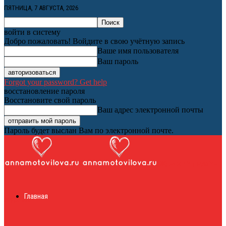
ПЯТНИЦА, 7 АВГУСТА, 2026
войти в систему
Добро пожаловать! Войдите в свою учётную запись
Ваше имя пользователя
Ваш пароль
Forgot your password? Get help
восстановление пароля
Восстановите свой пароль
Ваш адрес электронной почты
Пароль будет выслан Вам по электронной почте.
Женский онлайн
Главная
журнал