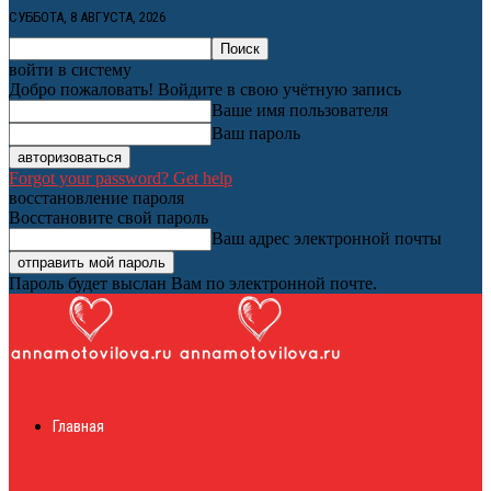
СУББОТА, 8 АВГУСТА, 2026
войти в систему
Добро пожаловать! Войдите в свою учётную запись
Ваше имя пользователя
Ваш пароль
Forgot your password? Get help
восстановление пароля
Восстановите свой пароль
Ваш адрес электронной почты
Пароль будет выслан Вам по электронной почте.
Женский онлайн
Главная
журнал