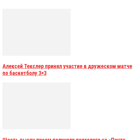
Алексей Текслер принял участие в дружеском матче
по баскетболу 3×3
Шесть тысяч писем получили психологи на «Почту