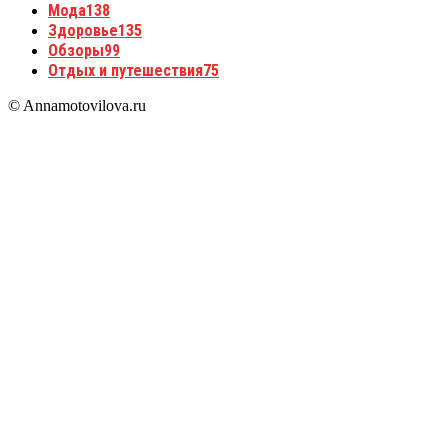
Мода
138
Здоровье
135
Обзоры
99
Отдых и путешествия
75
© Annamotovilova.ru