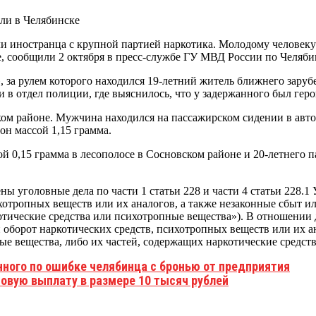
 иностранца с крупной партией наркотика. Молодому человеку 
е, сообщили 2 октября в пресс-службе ГУ МВД России по Челяби
за рулем которого находился 19-летний житель ближнего зарубе
 в отдел полиции, где выяснилось, что у задержанного был гер
ком районе. Мужчина находился на пассажирском сидении в авт
он массой 1,15 грамма.
 0,15 грамма в лесополосе в Сосновском районе и 20-летнего п
ы уголовные дела по части 1 статьи 228 и части 4 статьи 228.
хотропных веществ или их аналогов, а также незаконные сбыт и
отические средства или психотропные вещества»). В отношении
оборот наркотических средств, психотропных веществ или их ан
ые вещества, либо их частей, содержащих наркотические средст
ного по ошибке челябинца с бронью от предприятия
новую выплату в размере 10 тысяч рублей