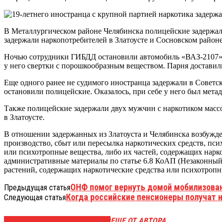
В Металлургическом районе Челябинска полицейские задержали
задержали наркопотребителей в Златоусте и Сосновском район
Ночью сотрудники ГИБДД остановили автомобиль «ВАЗ-2107», 
у него свертки с порошкообразным веществом. Парня доставили
Еще одного ранее не судимого иностранца задержали в Советс
остановили полицейские. Оказалось, при себе у него был метад
Также полицейские задержали двух мужчин с наркотиком массой
в Златоусте.
В отношении задержанных из Златоуста и Челябинска возбужден
производство, сбыт или пересылка наркотических средств, пси
или психотропные вещества, либо их частей, содержащих нарк
административные материалы по статье 6.8 КоАП (Незаконный 
растений, содержащих наркотические средства или психотропн
ОНФ помог вернуть домой мобилизован
Предыдущая статья
Когда российские пенсионеры получат 
Следующая статья
ЭТО МОЖЕТ БЫТЬ ИНТЕРЕСНО
ЕЩЕ ОТ АВТОРА