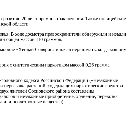
грозит до 20 лет тюремного заключения. Также полицейские
нской области.
жья. В ходе досмотра правоохранители обнаружили и изъяли
оин общей массой 110 граммов.
омобиле «Хендай Солярис» и начал нервничать, когда машину
арня с синтетическим наркотиком массой 0,26 грамма
1 Уголовного кодекса Российской Федерации («Незаконные
ли пересылка растений, содержащих наркотические средства
 двух жителей Сосновского района составлены
алогов и незаконные приобретение, хранение, перевозка
ва или психотропные вещества).