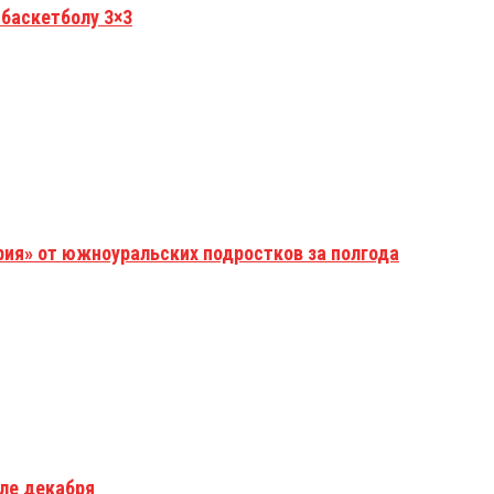
 баскетболу 3×3
рия» от южноуральских подростков за полгода
але декабря