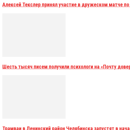
Алексей Текслер принял участие в дружеском матче по
Шесть тысяч писем получили психологи на «Почту дове
Трамваи в Ленинский район Челябинска запустят в нач