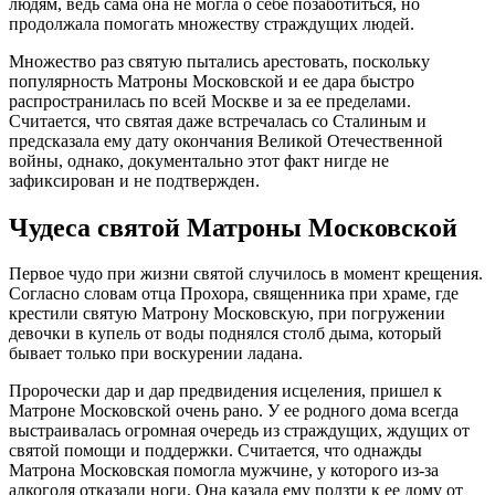
людям, ведь сама она не могла о себе позаботиться, но
продолжала помогать множеству страждущих людей.
Множество раз святую пытались арестовать, поскольку
популярность Матроны Московской и ее дара быстро
распространилась по всей Москве и за ее пределами.
Считается, что святая даже встречалась со Сталиным и
предсказала ему дату окончания Великой Отечественной
войны, однако, документально этот факт нигде не
зафиксирован и не подтвержден.
Чудеса святой Матроны Московской
Первое чудо при жизни святой случилось в момент крещения.
Согласно словам отца Прохора, священника при храме, где
крестили святую Матрону Московскую, при погружении
девочки в купель от воды поднялся столб дыма, который
бывает только при воскурении ладана.
Пророчески дар и дар предвидения исцеления, пришел к
Матроне Московской очень рано. У ее родного дома всегда
выстраивалась огромная очередь из страждущих, ждущих от
святой помощи и поддержки. Считается, что однажды
Матрона Московская помогла мужчине, у которого из-за
алкоголя отказали ноги. Она казала ему ползти к ее дому от