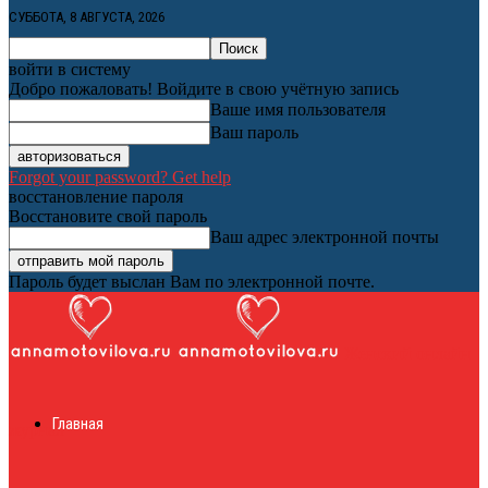
СУББОТА, 8 АВГУСТА, 2026
войти в систему
Добро пожаловать! Войдите в свою учётную запись
Ваше имя пользователя
Ваш пароль
Forgot your password? Get help
восстановление пароля
Восстановите свой пароль
Ваш адрес электронной почты
Пароль будет выслан Вам по электронной почте.
Женский онлайн
Главная
журнал