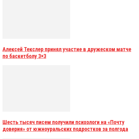
Алексей Текслер принял участие в дружеском матче
по баскетболу 3×3
Шесть тысяч писем получили психологи на «Почту
доверия» от южноуральских подростков за полгода