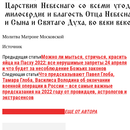
Молитва Матроне Московской
Источник
Можно ли мыться, стричься, красить
Предыдущая статья
яйца на Пасху 2022: все нерушимые запреты 24 апреля
и что будет за несоблюдение Божьих законов
Что предсказывают Павел Глоба,
Следующая статья
Тамара Глоба, Василиса Володина об окончании
военной операции в России – все самые важные
предсказания на 2022 году от провидцев, астрологов и
экстрасенсов
ЭТО МОЖЕТ БЫТЬ ИНТЕРЕСНО
ЕЩЕ ОТ АВТОРА