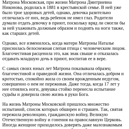
Матрона Московская, при жизни Матрона Дмитриевна
Никонова, родилась в 1881 в крестьянской семье. В ней уже
было трое здоровых детей, однако, девочка разительно
отличалась от них, ведь ребенок не имел глаз. Родители
думали отдать девочку в приют, поскольку вряд ли смогли бы
за ней ухаживать должным образом и поднять на ноги также,
как старших детей.
Однако, все изменилось, когда матери Матроны Наталье
приснилась белоснежная слепая птица с человеческим лицом.
Благочестивая расценила это, как знак свыше и отказалась
отдавать младшую дочь в приют, воспитав ее в вере.
С самых своих юных лет Матрона показывала образец
благочестивой и праведной жизни. Она отличалась добром и
кротостью, спокойно жила со своим врожденным недугом,
совершенно о нем не переживая. Даже тогда, когда 17 лет у
нее отнялись ноги, девушка стойко перенесла испытание
судьбы и доверила свою жизнь в руки Бога.
На жизнь Матроны Московской пришлось множество
испытаний, список которых обширен и страшен. Так, святая
пережила революцию, гражданскую войну, Великую
Отечественную войну и гонения на православную Церковь.
Иногда женщине приходилось доверять даже малознакомым