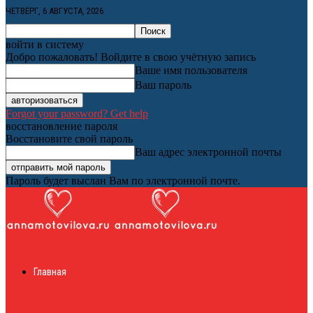
ЧЕТВЕРГ, 6 АВГУСТА, 2026
войти в систему
Добро пожаловать! Войдите в свою учётную запись
Ваше имя пользователя
Ваш пароль
Forgot your password? Get help
восстановление пароля
Восстановите свой пароль
Ваш адрес электронной почты
Пароль будет выслан Вам по электронной почте.
Женский онлайн
Главная
журнал