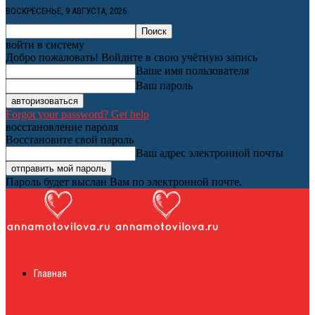
ВОСКРЕСЕНЬЕ, 9 АВГУСТА, 2026
войти в систему
Добро пожаловать! Войдите в свою учётную запись
Ваше имя пользователя
Ваш пароль
Forgot your password? Get help
восстановление пароля
Восстановите свой пароль
Ваш адрес электронной почты
Пароль будет выслан Вам по электронной почте.
Женский онлайн
Главная
журнал