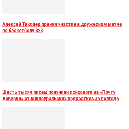
Алексей Текслер принял участие в дружеском матче
по баскетболу 3×3
Шесть тысяч писем получили психологи на «Почту
доверия» от южноуральских подростков за полгода