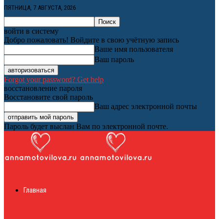
ПЯТНИЦА, 7 АВГУСТА, 2026
войти в систему
Добро пожаловать! Войдите в свою учётную запись
Ваше имя пользователя
Ваш пароль
Forgot your password? Get help
восстановление пароля
Восстановите свой пароль
Ваш адрес электронной почты
Пароль будет выслан Вам по электронной почте.
Женский онлайн
Главная
журнал