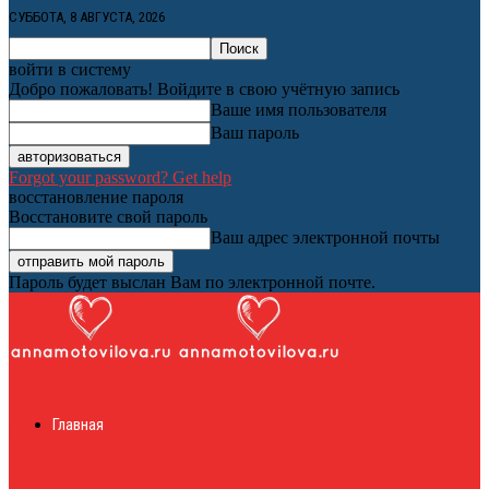
СУББОТА, 8 АВГУСТА, 2026
войти в систему
Добро пожаловать! Войдите в свою учётную запись
Ваше имя пользователя
Ваш пароль
Forgot your password? Get help
восстановление пароля
Восстановите свой пароль
Ваш адрес электронной почты
Пароль будет выслан Вам по электронной почте.
Женский онлайн
Главная
журнал