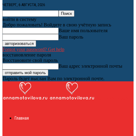
ЧЕТВЕРГ, 6 АВГУСТА, 2026
войти в систему
Добро пожаловать! Войдите в свою учётную запись
Ваше имя пользователя
Ваш пароль
Forgot your password? Get help
восстановление пароля
Восстановите свой пароль
Ваш адрес электронной почты
Пароль будет выслан Вам по электронной почте.
Женский онлайн
Главная
журнал