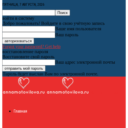
ПЯТНИЦА, 7 АВГУСТА, 2026
войти в систему
Добро пожаловать! Войдите в свою учётную запись
Ваше имя пользователя
Ваш пароль
Forgot your password? Get help
восстановление пароля
Восстановите свой пароль
Ваш адрес электронной почты
Пароль будет выслан Вам по электронной почте.
Женский онлайн
Главная
журнал