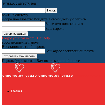
ПЯТНИЦА, 7 АВГУСТА, 2026
войти в систему
Добро пожаловать! Войдите в свою учётную запись
Ваше имя пользователя
Ваш пароль
Forgot your password? Get help
восстановление пароля
Восстановите свой пароль
Ваш адрес электронной почты
Пароль будет выслан Вам по электронной почте.
Женский онлайн ж
Главная