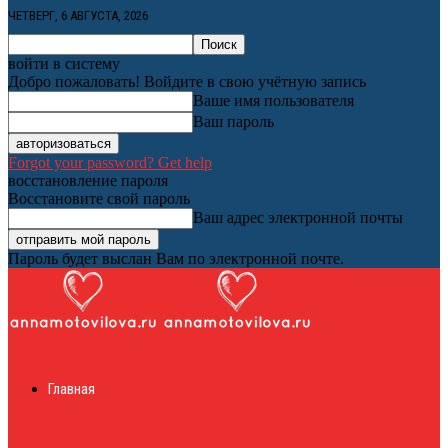
ЧЕТВЕРГ, 6 АВГУСТА, 2026
войти в систему
Добро пожаловать! Войдите в свою учётную запись
Ваше имя пользователя
Ваш пароль
Forgot your password? Get help
восстановление пароля
Восстановите свой пароль
Ваш адрес электронной почты
Пароль будет выслан Вам по электронной почте.
Женский онлайн
Главная
журнал